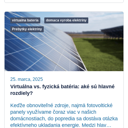
virtualna bateria
domaca vyroba elektriny
Prebytky elektriny
25. marca, 2025
Virtuálna vs. fyzická batéria: aké sú hlavné
rozdiely?
Keďže obnoviteľné zdroje, najmä fotovoltické
panely využívame čoraz viac v našich
domácnostiach, do popredia sa dostáva otázka
efektívneho ukladania energie. Medzi hlav…