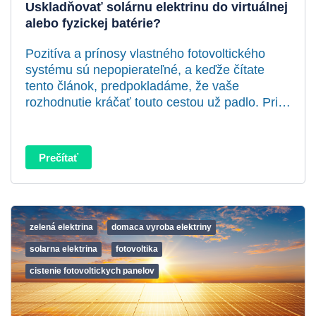
Uskladňovať solárnu elektrinu do virtuálnej
alebo fyzickej batérie?
Pozitíva a prínosy vlastného fotovoltického
systému sú nepopierateľné, a keďže čítate
tento článok, predpokladáme, že vaše
rozhodnutie kráčať touto cestou už padlo. Pri…
Prečítať
zelená elektrina
domaca vyroba elektriny
solarna elektrina
fotovoltika
cistenie fotovoltickych panelov