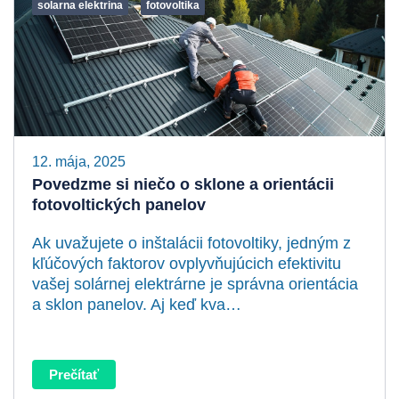
solarna elektrina
fotovoltika
12. mája, 2025
Povedzme si niečo o sklone a orientácii
fotovoltických panelov
Ak uvažujete o inštalácii fotovoltiky, jedným z
kľúčových faktorov ovplyvňujúcich efektivitu
vašej solárnej elektrárne je správna orientácia
a sklon panelov. Aj keď kva…
Prečítať