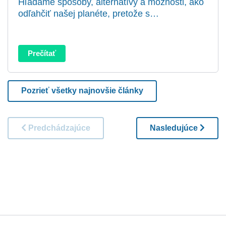
Hľadáme spôsoby, alternatívy a možnosti, ako
odľahčiť našej planéte, pretože s…
Prečítať
Pozrieť všetky najnovšie články
Predchádzajúce
Nasledujúce