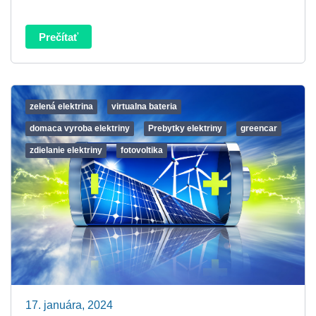
Prečítať
zelená elektrina
virtualna bateria
domaca vyroba elektriny
Prebytky elektriny
greencar
zdielanie elektriny
fotovoltika
17. januára, 2024