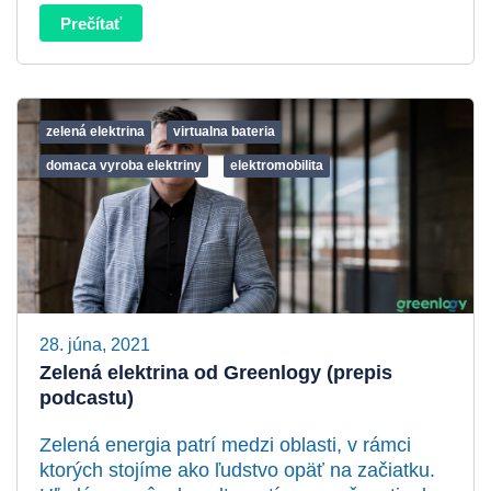
Prečítať
zelená elektrina
virtualna bateria
domaca vyroba elektriny
elektromobilita
28. júna, 2021
Zelená elektrina od Greenlogy (prepis
podcastu)
Zelená energia patrí medzi oblasti, v rámci
ktorých stojíme ako ľudstvo opäť na začiatku.