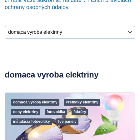
chrániť vaše súkromie, nájdete v našich pravidlách
ochrany osobných údajov.
domaca vyroba elektriny
domaca vyroba elektriny
Prebytky elektriny
ceny elektriny
fotovoltika
faktúry
inštalácia fotovoltiky
fve panely