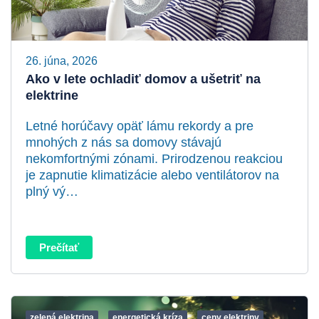
26. júna, 2026
Ako v lete ochladiť domov a ušetriť na
elektrine
Letné horúčavy opäť lámu rekordy a pre
mnohých z nás sa domovy stávajú
nekomfortnými zónami. Prirodzenou reakciou
je zapnutie klimatizácie alebo ventilátorov na
plný vý…
Prečítať
zelená elektrina
energetická kríza
ceny elektriny