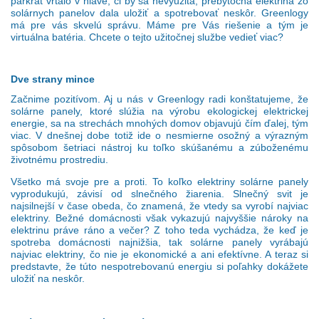
párkrát vŕtalo v hlave, či by sa nevyužitá, prebytočná elektrina zo
solárnych panelov dala uložiť a spotrebovať neskôr.
Greenlogy
má pre vás skvelú správu. Máme pre Vás riešenie a tým je
virtuálna batéria. Chcete o tejto užitočnej službe vedieť viac?
Dve strany mince
Začnime pozitívom. Aj u nás v Greenlogy radi konštatujeme, že
solárne panely, ktoré slúžia na výrobu ekologickej elektrickej
energie, sa na strechách mnohých domov objavujú čím ďalej, tým
viac. V dnešnej dobe totiž ide o nesmierne osožný a výrazným
spôsobom šetriaci nástroj ku toľko skúšanému a zúboženému
životnému prostrediu.
Všetko má svoje pre a proti. To koľko elektriny solárne panely
vyprodukujú, závisí od slnečného žiarenia. Slnečný svit je
najsilnejší v čase obeda, čo znamená, že vtedy sa vyrobí najviac
elektriny. Bežné domácnosti však vykazujú najvyššie nároky na
elektrinu práve ráno a večer? Z toho teda vychádza, že keď je
spotreba domácnosti najnižšia, tak solárne panely vyrábajú
najviac elektriny, čo nie je ekonomické a ani efektívne. A teraz si
predstavte, že túto nespotrebovanú energiu si poľahky dokážete
uložiť na neskôr.