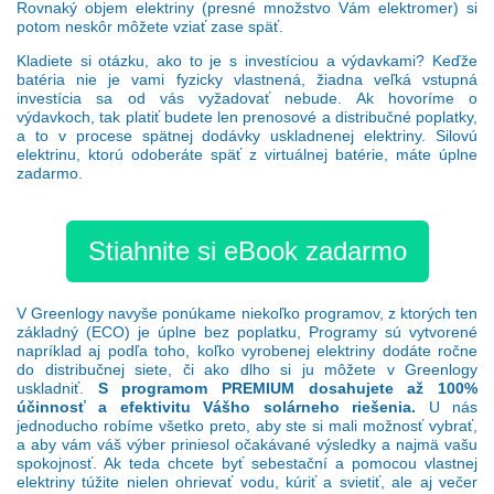
Rovnaký objem elektriny (presné množstvo Vám elektromer) si
potom neskôr môžete vziať zase späť.
Kladiete si otázku, ako to je s investíciou a výdavkami? Keďže
batéria nie je vami fyzicky vlastnená, žiadna veľká vstupná
investícia sa od vás vyžadovať nebude. Ak hovoríme o
výdavkoch, tak platiť budete len prenosové a distribučné poplatky,
a to v procese spätnej dodávky uskladnenej elektriny. Silovú
elektrinu, ktorú odoberáte späť z virtuálnej batérie, máte úplne
zadarmo.
Stiahnite si eBook zadarmo
V Greenlogy navyše ponúkame niekoľko programov, z ktorých ten
základný (ECO) je úplne bez poplatku, Programy sú vytvorené
napríklad aj podľa toho, koľko vyrobenej elektriny dodáte ročne
do distribučnej siete, či ako dlho si ju môžete v Greenlogy
uskladniť.
S programom PREMIUM dosahujete až 100%
účinnosť a efektivitu Vášho solárneho riešenia.
U nás
jednoducho robíme všetko preto, aby ste si mali možnosť vybrať,
a aby vám váš výber priniesol očakávané výsledky a najmä vašu
spokojnosť. Ak teda chcete byť sebestační a pomocou vlastnej
elektriny túžite nielen ohrievať vodu, kúriť a svietiť, ale aj večer