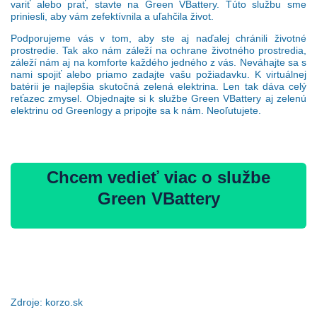
variť alebo prať, stavte na Green VBattery. Túto službu sme
priniesli, aby vám zefektívnila a uľahčila život.
Podporujeme vás v tom, aby ste aj naďalej chránili životné
prostredie. Tak ako nám záleží na ochrane životného prostredia,
záleží nám aj na komforte každého jedného z vás. Neváhajte sa s
nami spojiť alebo priamo zadajte vašu požiadavku. K virtuálnej
batérii je najlepšia skutočná zelená elektrina. Len tak dáva celý
reťazec zmysel. Objednajte si k službe Green VBattery aj zelenú
elektrinu od Greenlogy a pripojte sa k nám. Neoľutujete.
Chcem vedieť viac o službe
Green VBattery
Zdroje: korzo.sk