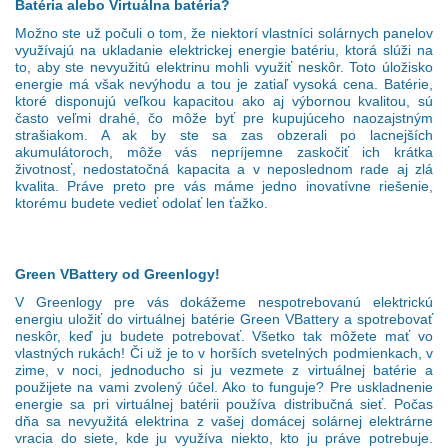
Batéria alebo Virtuálna batéria?
Možno ste už počuli o tom, že niektorí vlastníci solárnych panelov
využívajú na ukladanie elektrickej energie batériu, ktorá slúži na
to, aby ste n
evyužitú elektrinu mohli využiť neskôr. Toto úložisko
energie má však nevýhodu a tou je zatiaľ vysoká cena. Batérie,
ktoré disponujú veľkou kapacitou ako aj výbornou kvalitou, sú
často veľmi drahé, čo môže byť pre kupujúceho naozajstným
strašiakom. A ak by ste sa zas obzerali po lacnejších
akumulátoroch, môže vás nepríjemne zaskočiť ich krátka
životnosť, nedostatočná kapacita a v neposlednom rade aj zlá
kvalita. Práve preto pre vás máme jedno inovatívne riešenie,
ktorému budete vedieť odolať len ťažko.
Green VBattery od Greenlogy!
V Greenlogy pre vás dokážeme nespotrebovanú elektrickú
energiu uložiť do virtuálnej batérie Green VBattery a spotrebovať
neskôr, keď ju budete potrebovať. Všetko tak môžete mať vo
vlastných rukách! Či už je to v horších svetelných podmienkach, v
zime, v noci, jednoducho si ju vezmete z virtuálnej batérie a
použijete na vami zvolený účel. Ako to funguje? Pre uskladnenie
energie sa pri virtuálnej batérii používa distribučná sieť. Počas
dňa sa nevyužitá elektrina z vašej domácej solárnej elektrárne
vracia do siete, kde ju využíva niekto, kto ju práve potrebuje.