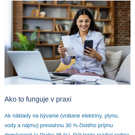
Ako to funguje v praxi
Ak náklady na bývanie (vrátane elektriny, plynu,
vody a nájmu) presiahnu 30 % čistého príjmu
domácnosti (v Prahe 35 %), štát tento rozdiel rodine