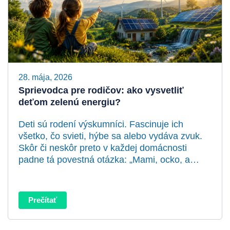
28. mája, 2026
Sprievodca pre rodičov: ako vysvetliť
deťom zelenú energiu?
Deti sú rodení výskumníci. Fascinuje ich
všetko, čo svieti, hýbe sa alebo vydáva zvuk.
Skôr či neskôr preto v každej domácnosti
padne tá povestná otázka: „Mami, ocko, a…
Prečítať