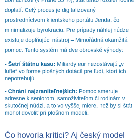
doplatí. Celý proces je digitalizovaný
prostredníctvom klientskeho portálu
Jenda
, čo
minimalizuje byrokraciu. Pre prípady náhlej núdze
existuje doplňujúci nástroj –
Mimořádná okamžitá
pomoc
. Tento systém má dve obrovské výhody:
- Šetrí štátnu kasu:
Miliardy eur nezostávajú „v
lufte“ vo forme plošných dotácií pre ľudí, ktorí ich
nepotrebujú.
- Chráni najzraniteľnejších:
Pomoc smeruje
adresne k seniorom, samoživiteľom či rodinám v
skutočnej núdzi, a to vo vyššej miere, než by si štát
mohol dovoliť pri plošnom modeli.
Čo hovoria kritici? Aj český model