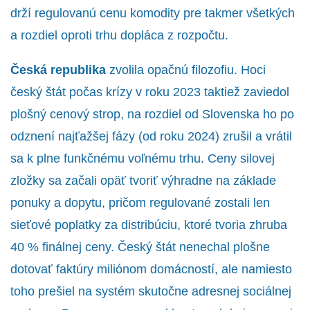
drží regulovanú cenu komodity pre takmer všetkých
a rozdiel oproti trhu dopláca z rozpočtu.
Česká republika
zvolila opačnú filozofiu. Hoci
český štát počas krízy v roku 2023 taktiež zaviedol
plošný cenový strop, na rozdiel od Slovenska ho po
odznení najťažšej fázy (od roku 2024) zrušil a vrátil
sa k plne funkčnému voľnému trhu. Ceny silovej
zložky sa začali opäť tvoriť výhradne na základe
ponuky a dopytu, pričom regulované zostali len
sieťové poplatky za distribúciu, ktoré tvoria zhruba
40 % finálnej ceny. Český štát nenechal plošne
dotovať faktúry miliónom domácností, ale namiesto
toho prešiel na systém skutočne adresnej sociálnej