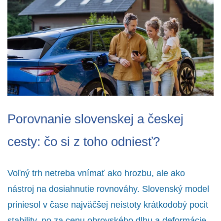
Porovnanie slovenskej a českej
cesty: čo si z toho odniesť?
Voľný trh netreba vnímať ako hrozbu, ale ako
nástroj na dosiahnutie rovnováhy. Slovenský model
priniesol v čase najväčšej neistoty krátkodobý pocit
stability, no za cenu obrovského dlhu a deformácie