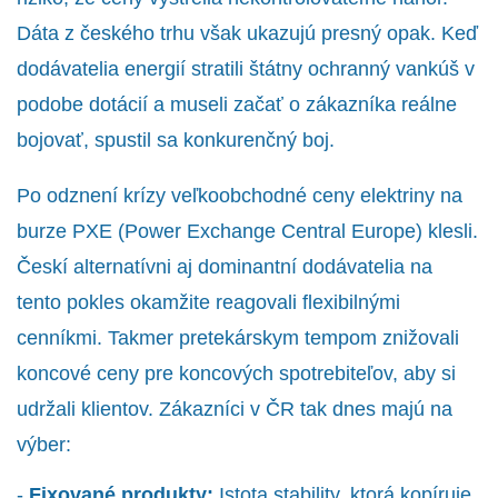
Dáta z českého trhu však ukazujú presný opak. Keď
dodávatelia energií stratili štátny ochranný vankúš v
podobe dotácií a museli začať o zákazníka reálne
bojovať, spustil sa konkurenčný boj.
Po odznení krízy veľkoobchodné ceny elektriny na
burze PXE (Power Exchange Central Europe) klesli.
Českí alternatívni aj dominantní dodávatelia na
tento pokles okamžite reagovali flexibilnými
cenníkmi. Takmer pretekárskym tempom znižovali
koncové ceny pre koncových spotrebiteľov, aby si
udržali klientov. Zákazníci v ČR tak dnes majú na
výber:
-
Fixované produkty:
Istota stability, ktorá kopíruje