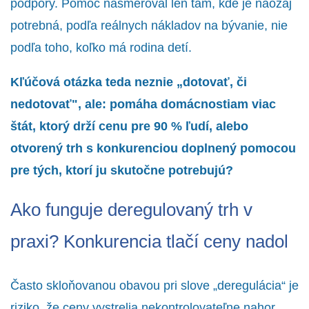
podpory. Pomoc nasmeroval len tam, kde je naozaj
potrebná, podľa reálnych nákladov na bývanie, nie
podľa toho, koľko má rodina detí.
Kľúčová otázka teda neznie „dotovať, či
nedotovať", ale: pomáha domácnostiam viac
štát, ktorý drží cenu pre 90 % ľudí, alebo
otvorený trh s konkurenciou doplnený pomocou
pre tých, ktorí ju skutočne potrebujú?
Ako funguje deregulovaný trh v
praxi? Konkurencia tlačí ceny nadol
Často skloňovanou obavou pri slove „deregulácia“ je
riziko, že ceny vystrelia nekontrolovateľne nahor.