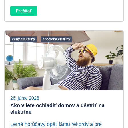
Prečítať
ceny elektriny
spotreba eletriny
26. júna, 2026
Ako v lete ochladiť domov a ušetriť na
elektrine
Letné horúčavy opäť lámu rekordy a pre