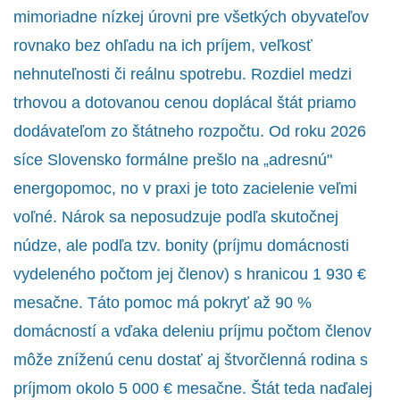
mimoriadne nízkej úrovni pre všetkých obyvateľov
rovnako bez ohľadu na ich príjem, veľkosť
nehnuteľnosti či reálnu spotrebu. Rozdiel medzi
trhovou a dotovanou cenou doplácal štát priamo
dodávateľom zo štátneho rozpočtu. Od roku 2026
síce Slovensko formálne prešlo na „adresnú"
energopomoc, no v praxi je toto zacielenie veľmi
voľné. Nárok sa neposudzuje podľa skutočnej
núdze, ale podľa tzv. bonity (príjmu domácnosti
vydeleného počtom jej členov) s hranicou 1 930 €
mesačne. Táto pomoc má pokryť až 90 %
domácností a vďaka deleniu príjmu počtom členov
môže zníženú cenu dostať aj štvorčlenná rodina s
príjmom okolo 5 000 € mesačne. Štát teda naďalej