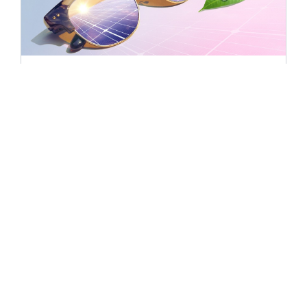
28. januára, 2026
Fotovoltika bez ružových okuliarov:
mýtus o nulovej faktúre za elektrinu
V reklamách či na sociálnych sieťach to
znie ako hotová vec. Nainštalujete si na
strechu panely a vaše účty za elektrinu sa
vyparia. Slnko svieti predsa zadarmo, tak
pr…
Prečítať